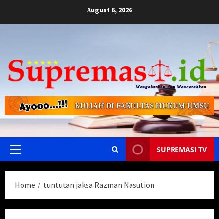
Skip
August 6, 2026
to
content
SUPREMASI TV
Primary
Menu
Home
tuntutan jaksa Razman Nasution