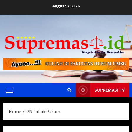
Skip
August 7, 2026
to
content
SUPREMASI TV
Primary
Menu
Home
PN Lubuk Pakam