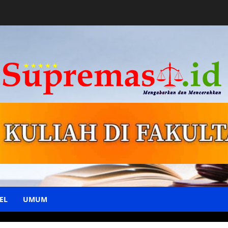
EL
UMUM