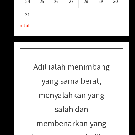
24
25
26
27
28
29
30
31
« Jul
Adil ialah menimbang
yang sama berat,
menyalahkan yang
salah dan
membenarkan yang