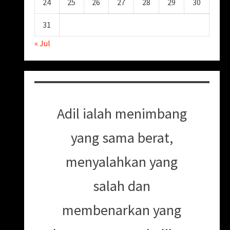
24
25
26
27
28
29
30
31
« Jul
Adil ialah menimbang
yang sama berat,
menyalahkan yang
salah dan
membenarkan yang