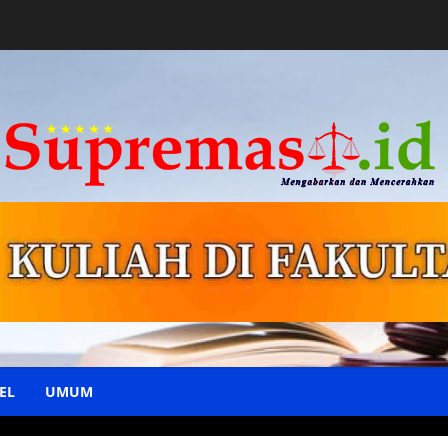
EL
UMUM