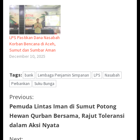
LPS Pastikan Dana Nasabah
Korban Bencana di Aceh,
Sumut dan Sumbar Aman
December 10, 2025
Tags:
bank
Lembaga Penjamin Simpanan
LPS
Nasabah
Perbankan
Suku Bunga
C
Previous:
Pemuda Lintas Iman di Sumut Potong
o
Hewan Qurban Bersama, Rajut Toleransi
n
dalam Aksi Nyata
t
Next: