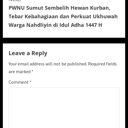
i
PWNU Sumut Sembelih Hewan Kurban,
Tebar Kebahagiaan dan Perkuat Ukhuwah
n
Warga Nahdliyin di Idul Adha 1447 H
u
e
Leave a Reply
R
Your email address will not be published.
Required fields
e
are marked
*
a
Comment
*
d
i
n