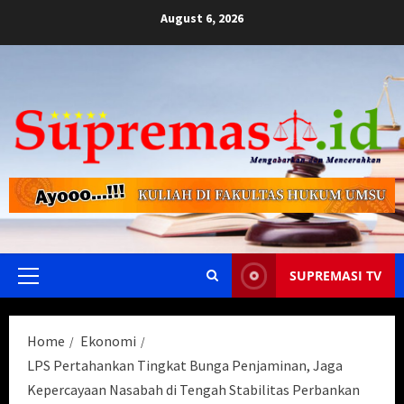
Skip
August 6, 2026
to
content
SUPREMASI TV
Primary
Menu
Home
Ekonomi
LPS Pertahankan Tingkat Bunga Penjaminan, Jaga
Kepercayaan Nasabah di Tengah Stabilitas Perbankan