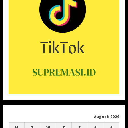
August 2026
M
T
W
T
F
S
S