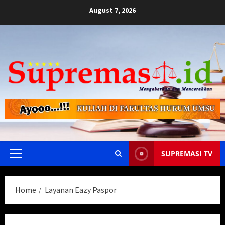
Skip
August 7, 2026
to
content
SUPREMASI TV
Primary
Menu
Home
Layanan Eazy Paspor