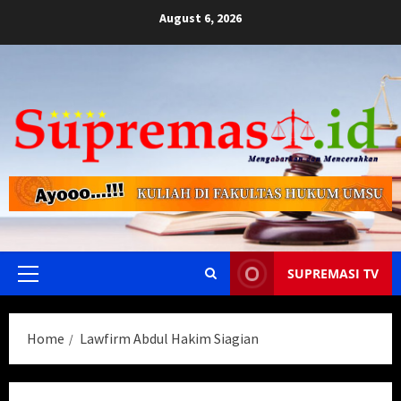
Skip
August 6, 2026
to
content
SUPREMASI TV
Primary
Menu
Home
Lawfirm Abdul Hakim Siagian