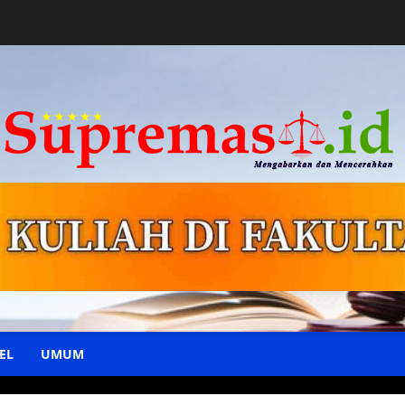
EL
UMUM