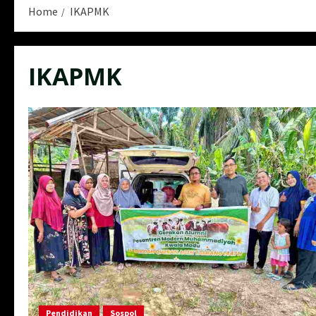
Home
IKAPMK
IKAPMK
Pendidikan
Sospol