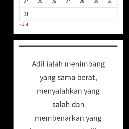
24
25
26
27
28
29
30
31
« Jul
Adil ialah menimbang
yang sama berat,
menyalahkan yang
salah dan
membenarkan yang