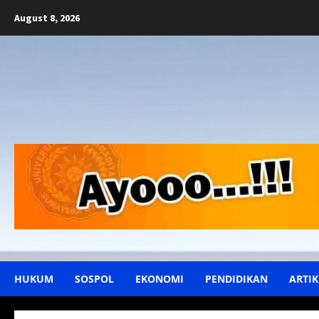
Skip
August 8, 2026
to
content
HUKUM
SOSPOL
EKONOMI
PENDIDIKAN
ARTIK