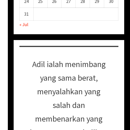
24
25
26
27
28
29
30
31
« Jul
h
Adil ialah menimbang
yang sama berat,
menyalahkan yang
salah dan
membenarkan yang