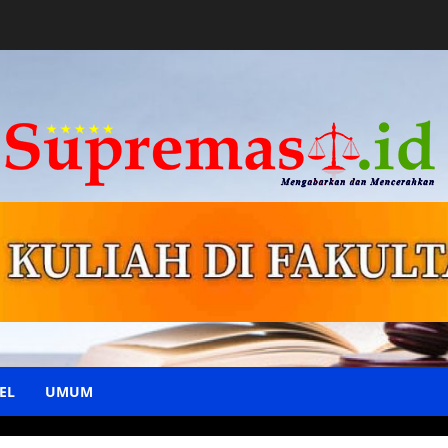
EL
UMUM