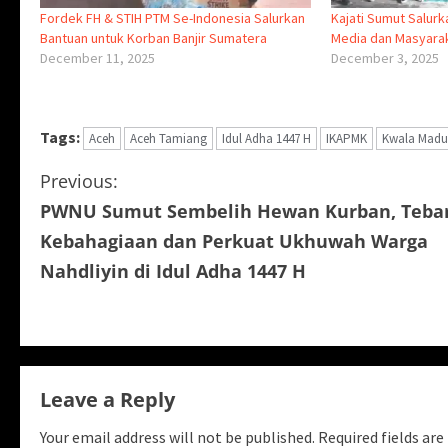
Fordek FH & STIH PTM Se-Indonesia Salurkan
Kajati Sumut Salur
Bantuan untuk Korban Banjir Sumatera
Media dan Masyara
December 11, 2025
December 3, 2025
Tags:
Aceh
Aceh Tamiang
Idul Adha 1447 H
IKAPMK
Kwala Madu
C
Previous:
PWNU Sumut Sembelih Hewan Kurban, Teba
o
Kebahagiaan dan Perkuat Ukhuwah Warga
n
Nahdliyin di Idul Adha 1447 H
t
i
n
Leave a Reply
u
Your email address will not be published.
Required fields ar