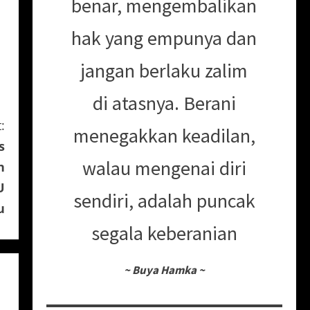
benar, mengembalikan
hak yang empunya dan
jangan berlaku zalim
di atasnya. Berani
:
menegakkan keadilan,
s
walau mengenai diri
n
U
sendiri, adalah puncak
u
segala keberanian
~
Buya Hamka
~