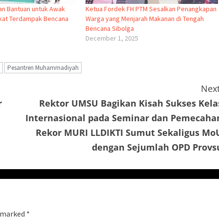
kan Bantuan untuk Awak
Ketua Fordek FH PTM Sesalkan Penangkapan
kat Terdampak Bencana
Warga yang Menjarah Makanan di Tengah
Bencana Sibolga
December 1, 2025
Pesantren Muhammadiyah
Next
r
Rektor UMSU Bagikan Kisah Sukses Kela
Internasional pada Seminar dan Pemecaha
Rekor MURI LLDIKTI Sumut Sekaligus Mo
dengan Sejumlah OPD Provs
e marked
*