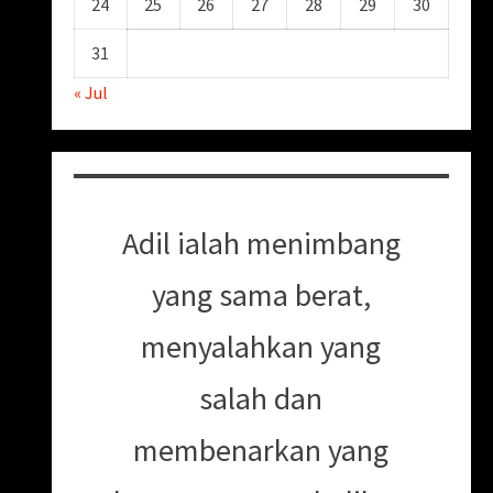
24
25
26
27
28
29
30
31
« Jul
Adil ialah menimbang
yang sama berat,
menyalahkan yang
salah dan
membenarkan yang