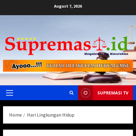
Skip
August 7, 2026
to
content
SUPREMASI TV
Primary
Menu
Home
Hari Lingkungan Hidup