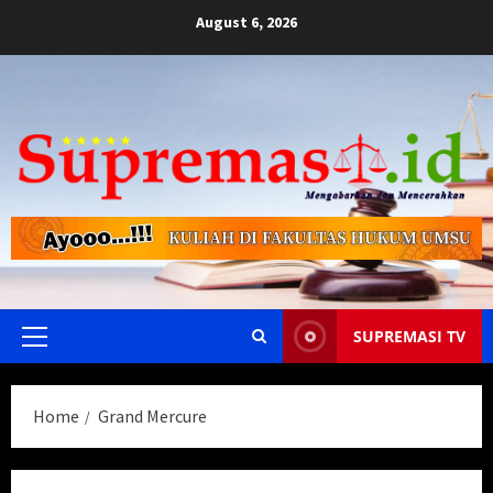
Skip
August 6, 2026
to
content
SUPREMASI TV
Primary
Menu
Home
Grand Mercure