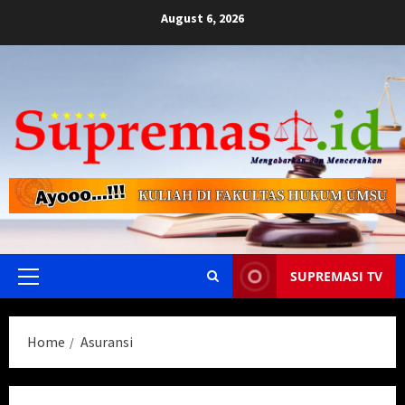
Skip
August 6, 2026
to
content
SUPREMASI TV
Primary
Menu
Home
Asuransi