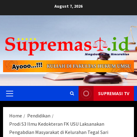
Skip
August 7, 2026
to
content
SUPREMASI TV
Primary
Menu
Home
Pendidikan
Prodi S3 Ilmu Kedokteran FK USU Laksanakan
Pengabdian Masyarakat di Kelurahan Tegal Sari