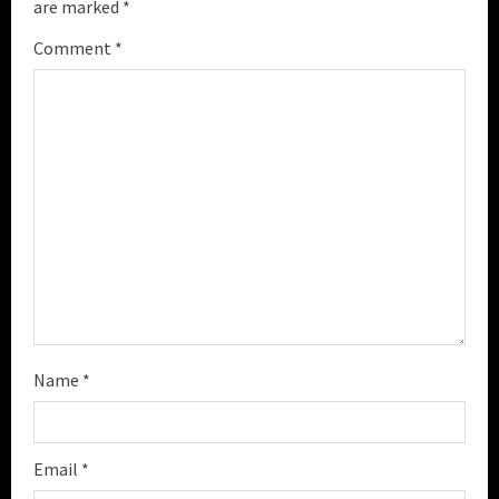
are marked
*
R
Comment
*
e
a
d
i
n
g
Name
*
Email
*