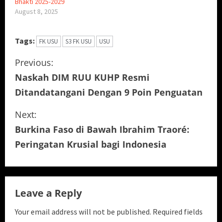
Bhakti 2025-2029
August 8, 2025
Tags:
FK USU
S3 FK USU
USU
C
Previous:
Naskah DIM RUU KUHP Resmi
o
Ditandatangani Dengan 9 Poin Penguatan
n
Next:
t
Burkina Faso di Bawah Ibrahim Traoré:
i
Peringatan Krusial bagi Indonesia
n
u
Leave a Reply
e
Your email address will not be published.
Required fields