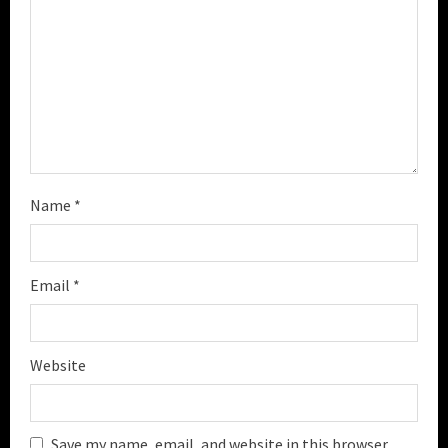
i
n
g
Name
*
Email
*
Website
Save my name, email, and website in this browser