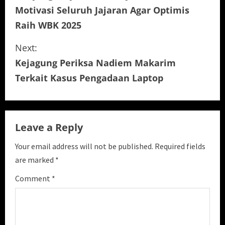
o
Motivasi Seluruh Jajaran Agar Optimis
n
Raih WBK 2025
t
Next:
i
Kejagung Periksa Nadiem Makarim
Terkait Kasus Pengadaan Laptop
n
u
e
Leave a Reply
R
Your email address will not be published.
Required fields
are marked
*
e
Comment
*
a
d