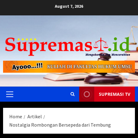
Skip
August 7, 2026
to
content
SUPREMASI TV
Primary
Menu
Home
Artikel
Nostalgia Rombongan Bersepeda dari Tembung