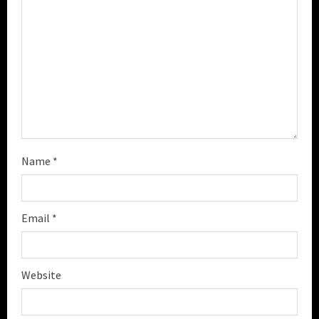
i
n
g
Name
*
Email
*
Website