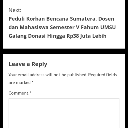
t
Next:
i
Peduli Korban Bencana Sumatera, Dosen
dan Mahasiswa Semester V Fahum UMSU
n
Galang Donasi Hingga Rp38 Juta Lebih
u
e
Leave a Reply
R
Your email address will not be published.
Required fields
e
are marked
*
a
Comment
*
d
i