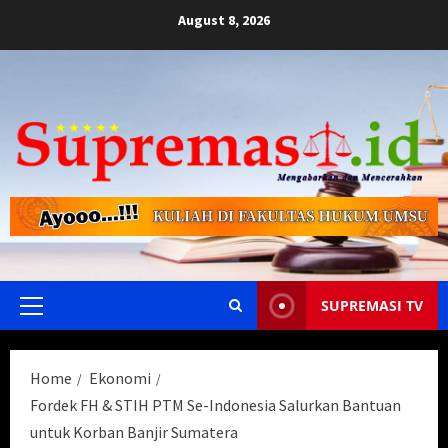
Skip
August 8, 2026
to
content
SUPREMASI TV
Primary
Menu
Home
Ekonomi
Fordek FH & STIH PTM Se-Indonesia Salurkan Bantuan
untuk Korban Banjir Sumatera