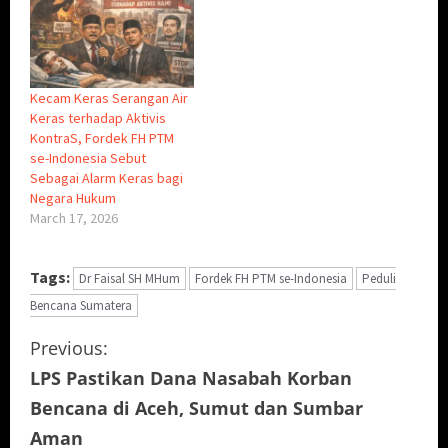
Kecam Keras Serangan Air
Keras terhadap Aktivis
KontraS, Fordek FH PTM
se-Indonesia Sebut
Sebagai Alarm Keras bagi
Negara Hukum
March 17, 2026
Tags:
Dr Faisal SH MHum
Fordek FH PTM se-Indonesia
Peduli
Bencana Sumatera
C
Previous:
LPS Pastikan Dana Nasabah Korban
o
Bencana di Aceh, Sumut dan Sumbar
n
Aman