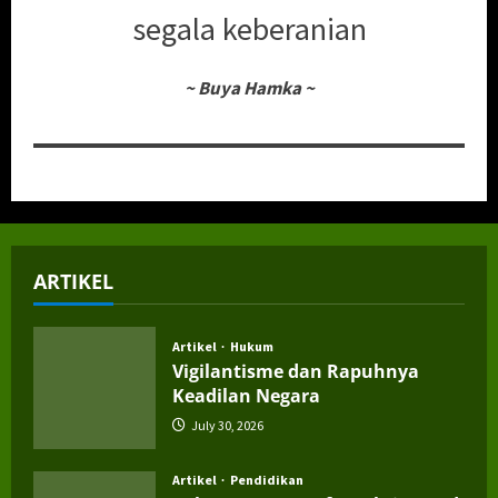
yang salah dan
membenarkan yang benar,
mengembalikan hak yang
empunya dan jangan
berlaku zalim di atasnya.
Berani menegakkan
keadilan, walau mengenai
diri sendiri, adalah puncak
segala keberanian
~
Buya Hamka
~