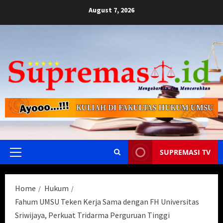
Skip
August 7, 2026
to
content
SUPREMASI TV
Primary
Menu
Home
Hukum
Fahum UMSU Teken Kerja Sama dengan FH Universitas
Sriwijaya, Perkuat Tridarma Perguruan Tinggi