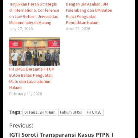
Tunjukkan Peran Strategis
Dengan UM Asahan, UM
di International Conference
Palembang dan UM Buton
on Law Reform Universitas
Kunci Penguatan
Muhammadiyah Malang
Pendidikan Hukum
July 27, 2026
April 23, 2026
FH UMSU Bersama FH UM
Buton Bahas Penguatan
Mutu dan Laboratorium
Hukum
February 11, 2026
Tags:
Dr Faisal SH MHum
Fahum UMSU
FH UMSU
C
Previous:
IGTI Soroti Transparansi Kasus PTPN I