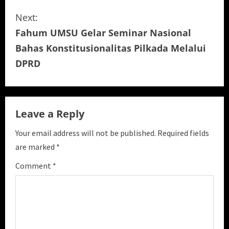
o
Next:
n
Fahum UMSU Gelar Seminar Nasional
t
Bahas Konstitusionalitas Pilkada Melalui
i
DPRD
n
u
Leave a Reply
e
Your email address will not be published.
Required fields
are marked
*
R
Comment
*
e
a
d