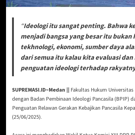
“
Ideologi itu sangat penting. Bahwa k
menjadi bangsa yang besar itu bukan
tekhnologi, ekonomi, sumber daya alam
dari semua itu kalau kita evaluasi da
penguatan ideologi terhadap rakyatn
SUPREMASI.ID~Medan ||
Fakultas Hukum Universita
dengan Badan Pembinaan Ideologi Pancasila (BPIP) da
Penguatan Relawan Gerakan Kebajikan Pancasila Kep
(25/06/2025).
Acara ini menghadirkan Wakil Ketua Komisi XIII DPR R