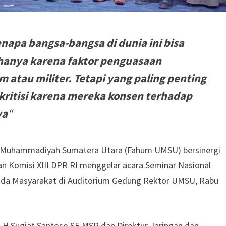
enapa bangsa-bangsa di dunia ini bisa
 hanya karena faktor penguasaan
 atau militer. Tetapi yang paling penting
n kritisi karena mereka konsen terhadap
ya
“
s Muhammadiyah Sumatera Utara (Fahum UMSU) bersinergi
n Komisi XIII DPR RI menggelar acara Seminar Nasional
ada Masyarakat di Auditorium Gedung Rektor UMSU, Rabu
I H Sugiat Santoso SE MSP dan Direktur Jaringan dan