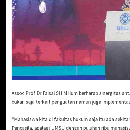
Assoc Prof Dr Faisal SH MHum berharap sinergitas a
bukan saja terkait penguatan namun juga implementas
“Mahasiswa kita di fakultas hukum saja itu ada sekita
Pancasila, apalagi UMSU dengan puluhan ribu mahasi