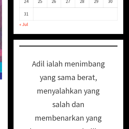
24
25
26
27
28
29
30
31
« Jul
Adil ialah menimbang
yang sama berat,
menyalahkan yang
salah dan
membenarkan yang