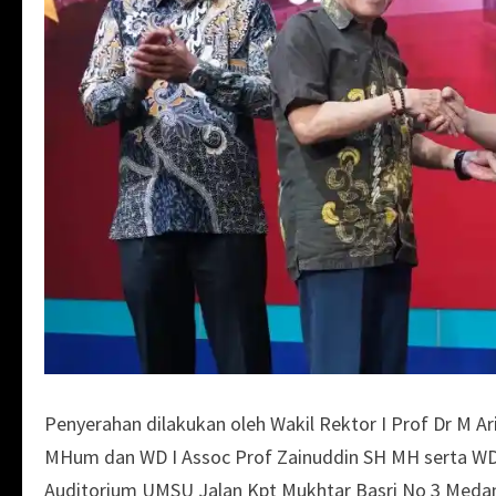
Penyerahan dilakukan oleh Wakil Rektor I Prof Dr M 
MHum dan WD I Assoc Prof Zainuddin SH MH serta WD 
Auditorium UMSU Jalan Kpt Mukhtar Basri No 3 Meda