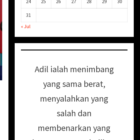
24
25
26
27
28
29
30
31
« Jul
Adil ialah menimbang
yang sama berat,
menyalahkan yang
salah dan
membenarkan yang