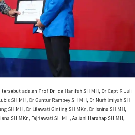
tersebut adalah Prof Dr Ida Hanifah SH MH, Dr Capt R Juli
bis SH MH, Dr Guntur Rambey SH MH, Dr Nurhilmiyah SH
g SH MH, Dr Lilawati Ginting SH MKn, Dr Isnina SH MH,
friana SH MKn, Fajriawati SH MH, Asliani Harahap SH MH,