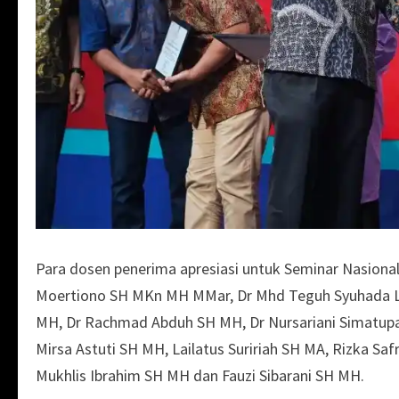
Para dosen penerima apresiasi untuk Seminar Nasional 
Moertiono SH MKn MH MMar, Dr Mhd Teguh Syuhada Lu
MH, Dr Rachmad Abduh SH MH, Dr Nursariani Simatupan
Mirsa Astuti SH MH, Lailatus Suririah SH MA, Rizka Sa
Mukhlis Ibrahim SH MH dan Fauzi Sibarani SH MH.