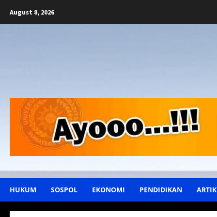
Skip
August 8, 2026
to
content
HUKUM
SOSPOL
EKONOMI
PENDIDIKAN
ARTIK