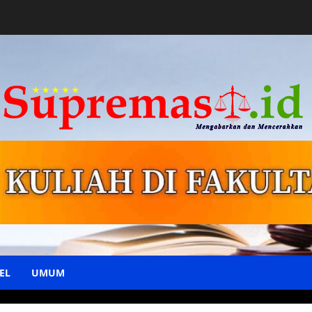
EL
UMUM