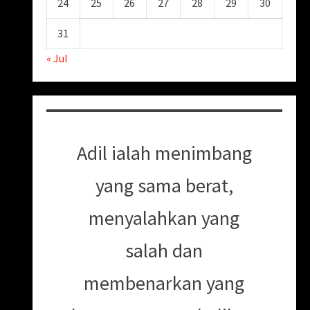
24
25
26
27
28
29
30
31
« Jul
Adil ialah menimbang
yang sama berat,
menyalahkan yang
salah dan
membenarkan yang