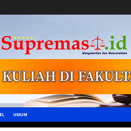
EL
UMUM