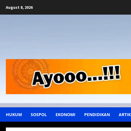
Skip
August 8, 2026
to
content
HUKUM
SOSPOL
EKONOMI
PENDIDIKAN
ARTIK