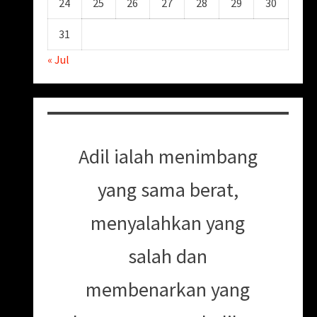
24
25
26
27
28
29
30
31
« Jul
Adil ialah menimbang
yang sama berat,
menyalahkan yang
salah dan
membenarkan yang