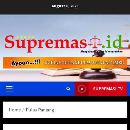
Skip
August 8, 2026
to
content
SUPREMASI TV
Primary
Menu
Home
Pulau Panjang