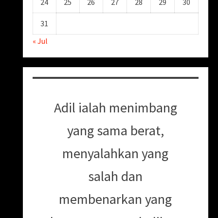
24
25
26
27
28
29
30
31
« Jul
Adil ialah menimbang
yang sama berat,
menyalahkan yang
salah dan
membenarkan yang