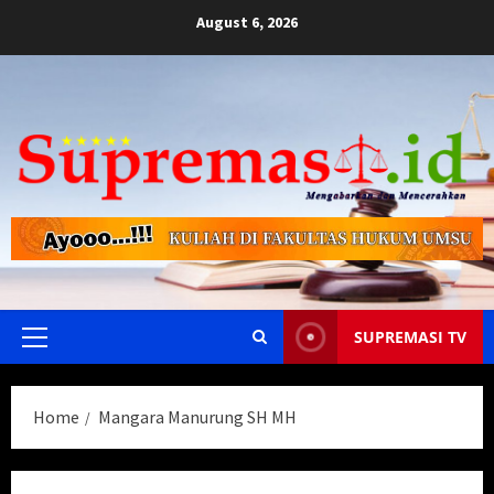
Skip
August 6, 2026
to
content
SUPREMASI TV
Primary
Menu
Home
Mangara Manurung SH MH