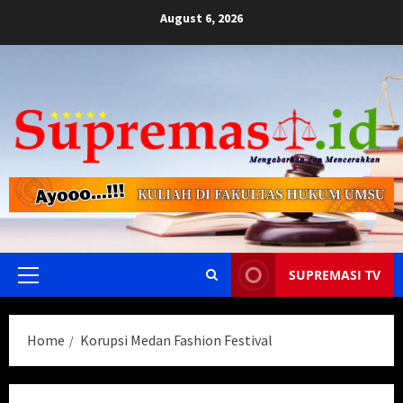
Skip
August 6, 2026
to
content
SUPREMASI TV
Primary
Menu
Home
Korupsi Medan Fashion Festival