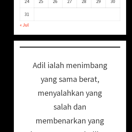
24
25
26
27
28
29
30
31
« Jul
Adil ialah menimbang
yang sama berat,
menyalahkan yang
salah dan
membenarkan yang