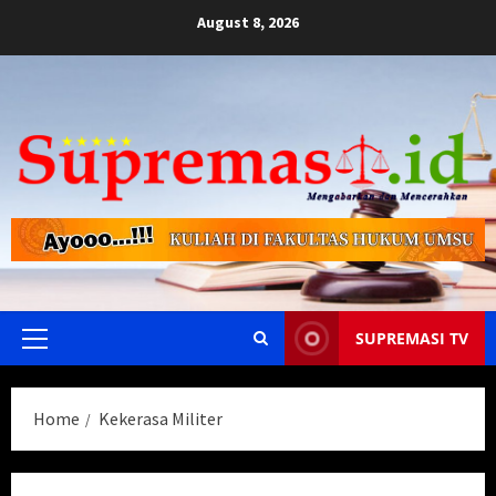
Skip
August 8, 2026
to
content
SUPREMASI TV
Primary
Menu
Home
Kekerasa Militer