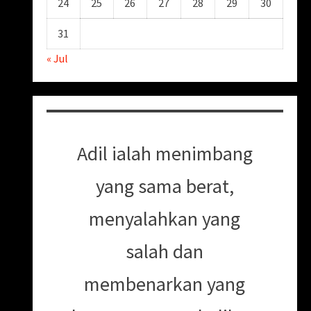
24
25
26
27
28
29
30
31
« Jul
Adil ialah menimbang
yang sama berat,
menyalahkan yang
salah dan
membenarkan yang