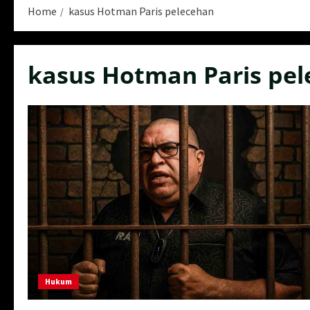
Home
kasus Hotman Paris pelecehan
kasus Hotman Paris pe
Hukum