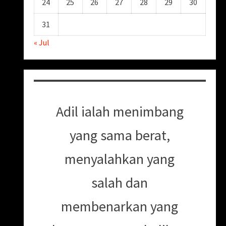
24
25
26
27
28
29
30
31
« Jul
Adil ialah menimbang
yang sama berat,
menyalahkan yang
salah dan
membenarkan yang