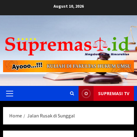
Skip
August 10, 2026
to
content
SUPREMASI TV
Primary
Menu
Home
Jalan Rusak di Sunggal