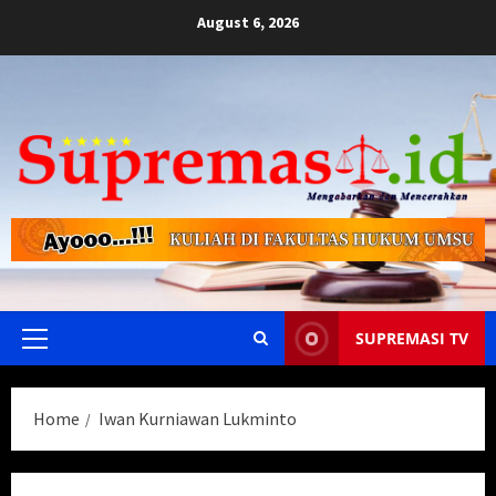
Skip
August 6, 2026
to
content
SUPREMASI TV
Primary
Menu
Home
Iwan Kurniawan Lukminto