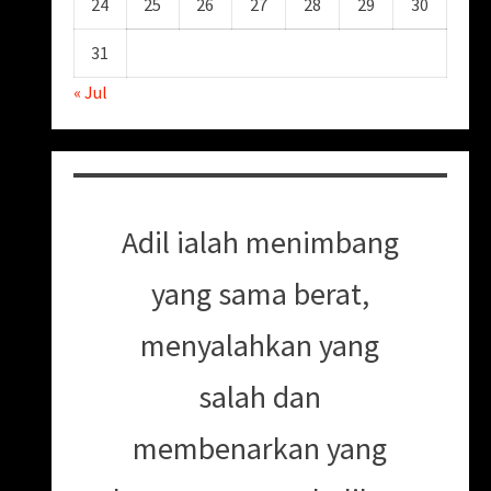
24
25
26
27
28
29
30
31
« Jul
Adil ialah menimbang
yang sama berat,
menyalahkan yang
salah dan
membenarkan yang