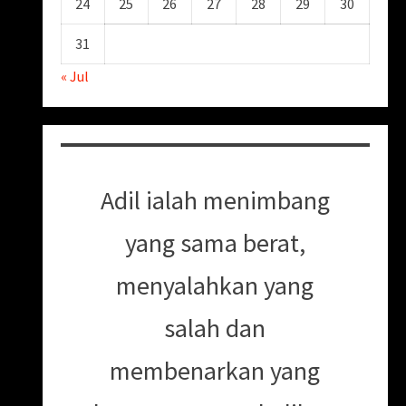
24
25
26
27
28
29
30
31
« Jul
Adil ialah menimbang
yang sama berat,
menyalahkan yang
salah dan
membenarkan yang