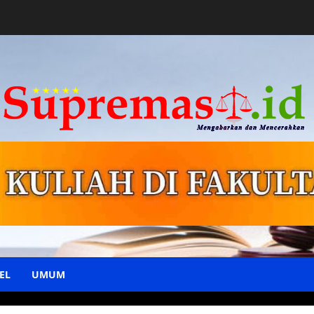
EL
UMUM