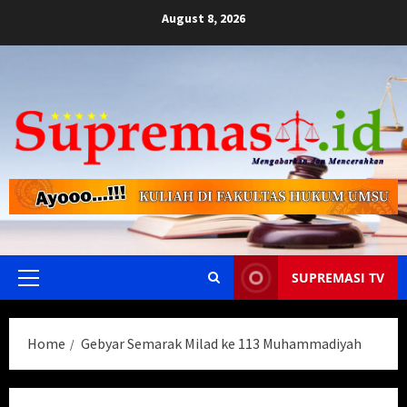
Skip
August 8, 2026
to
content
SUPREMASI TV
Primary
Menu
Home
Gebyar Semarak Milad ke 113 Muhammadiyah