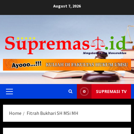
Skip
August 7, 2026
to
content
SUPREMASI TV
Primary
Menu
Home
Fitrah Bukhari SH MSi MH