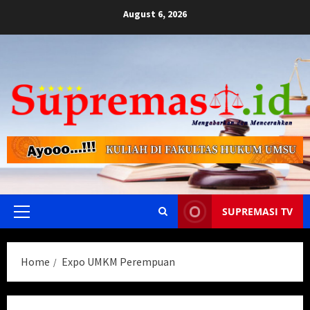
Skip
August 6, 2026
to
content
SUPREMASI TV
Primary
Menu
Home
Expo UMKM Perempuan