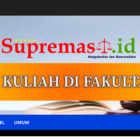
EL
UMUM