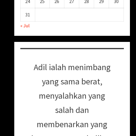
24
25
26
27
28
29
30
31
« Jul
Adil ialah menimbang
yang sama berat,
menyalahkan yang
salah dan
membenarkan yang