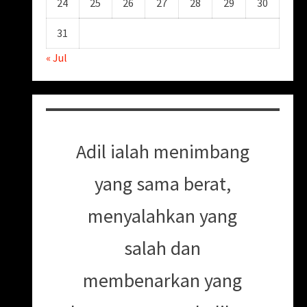
24
25
26
27
28
29
30
31
« Jul
Adil ialah menimbang
yang sama berat,
menyalahkan yang
salah dan
membenarkan yang