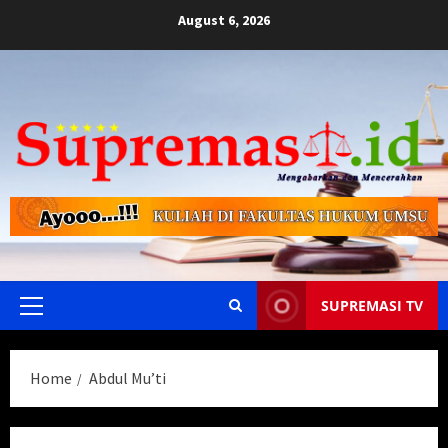
Skip
August 6, 2026
to
content
SUPREMASI TV
Primary
Menu
Home
Abdul Mu’ti