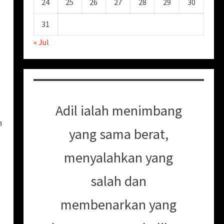
24
25
26
27
28
29
30
31
« Jul
Adil ialah menimbang
h
yang sama berat,
menyalahkan yang
salah dan
membenarkan yang