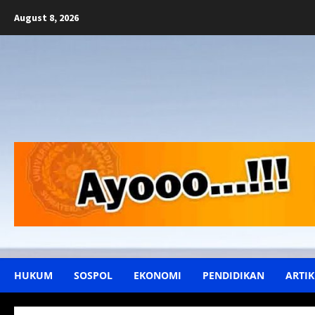
Skip
August 8, 2026
to
content
HUKUM
SOSPOL
EKONOMI
PENDIDIKAN
ARTIK