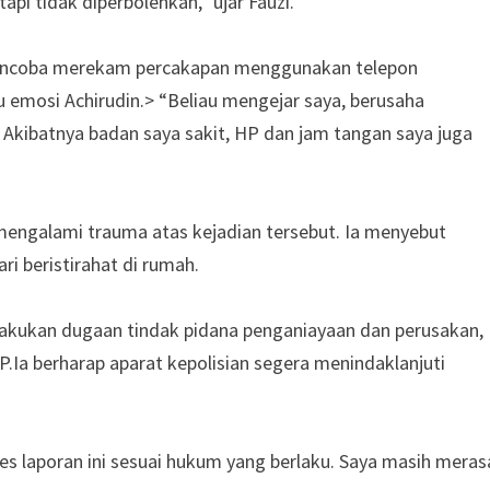
api tidak diperbolehkan,” ujar Fauzi.
mencoba merekam percakapan menggunakan telepon
 emosi Achirudin.> “Beliau mengejar saya, berusaha
. Akibatnya badan saya sakit, HP dan jam tangan saya juga
mengalami trauma atas kejadian tersebut. Ia menyebut
ri beristirahat di rumah.
lakukan dugaan tindak pidana penganiayaan dan perusakan,
.Ia berharap aparat kepolisian segera menindaklanjuti
 laporan ini sesuai hukum yang berlaku. Saya masih meras