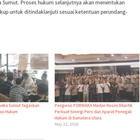
da Sumut. Proses hukum selanjutnya akan menentukan
kup untuk ditindaklanjuti sesuai ketentuan perundang-
waka Sumut Tegaskan
Pengurus FORWAKA Medan Resmi Dilantik
asi Hukum
Perkuat Sinergi Pers dan Aparat Penegak
Hukum di Sumatera Utara
May 13, 2026