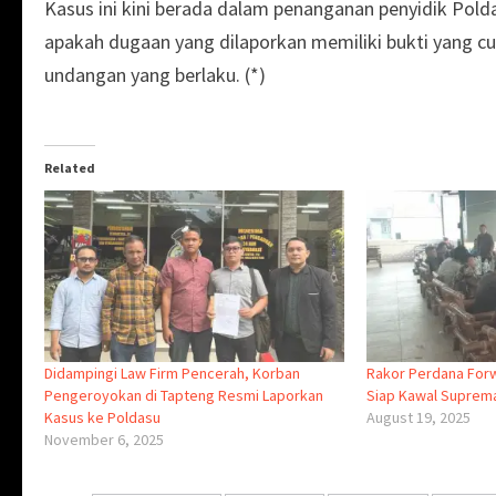
Kasus ini kini berada dalam penanganan penyidik Pol
apakah dugaan yang dilaporkan memiliki bukti yang cu
undangan yang berlaku. (*)
Related
Didampingi Law Firm Pencerah, Korban
Rakor Perdana For
Pengeroyokan di Tapteng Resmi Laporkan
Siap Kawal Suprem
Kasus ke Poldasu
August 19, 2025
November 6, 2025