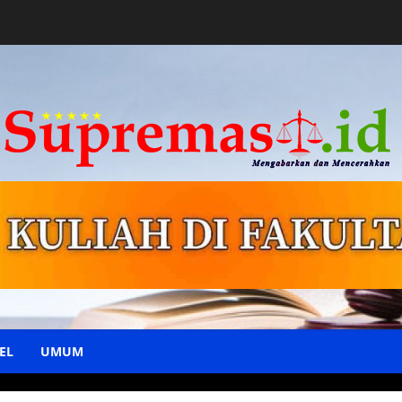
EL
UMUM