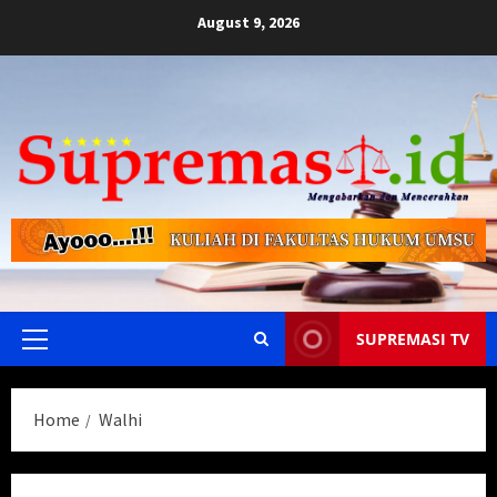
Skip
August 9, 2026
to
content
SUPREMASI TV
Primary
Menu
Home
Walhi