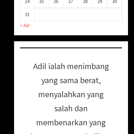
24
25
26
27
28
29
30
31
« Jul
Adil ialah menimbang
yang sama berat,
menyalahkan yang
salah dan
membenarkan yang