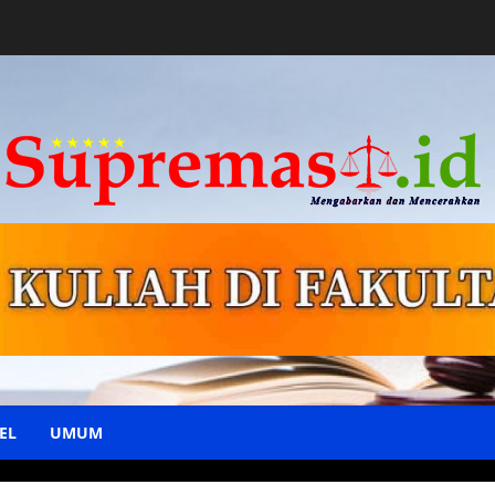
EL
UMUM