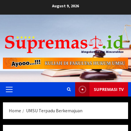
Skip
August 9, 2026
to
content
SUPREMASI TV
Primary
Menu
Home
UMSU Terpadu Berkemajuan