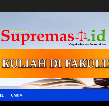
EL
UMUM