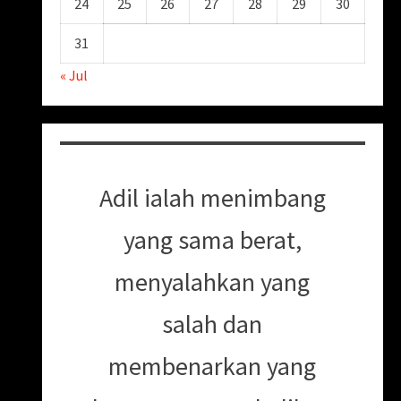
24
25
26
27
28
29
30
31
« Jul
Adil ialah menimbang
yang sama berat,
menyalahkan yang
salah dan
membenarkan yang