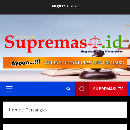
Skip
August 7, 2026
to
content
SUPREMASI TV
Primary
Menu
Home
Tersangka