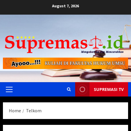
Skip
August 7, 2026
to
content
SUPREMASI TV
Primary
Menu
Home
Telkom