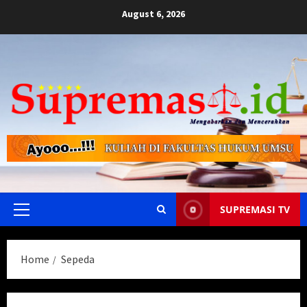
Skip
August 6, 2026
to
content
SUPREMASI TV
Primary
Menu
Home
Sepeda