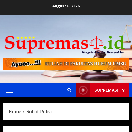
Skip
August 6, 2026
to
content
SUPREMASI TV
Primary
Menu
Home
Robot Polisi